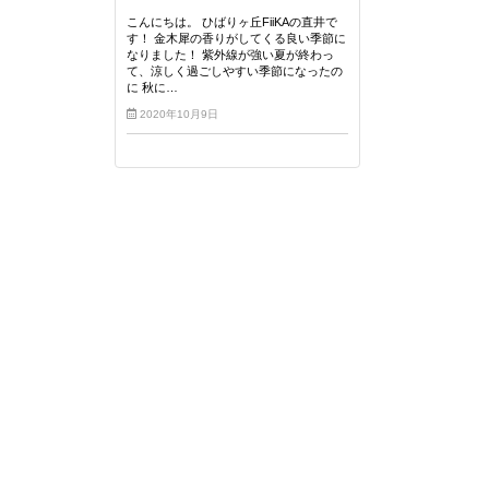
こんにちは。 ひばりヶ丘FiiKAの直井で
す！ 金木犀の香りがしてくる良い季節に
なりました！ 紫外線が強い夏が終わっ
て、涼しく過ごしやすい季節になったの
に 秋に…
2020年10月9日